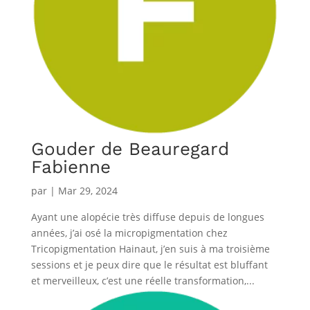
Gouder de Beauregard
Fabienne
par
|
Mar 29, 2024
Ayant une alopécie très diffuse depuis de longues
années, j’ai osé la micropigmentation chez
Tricopigmentation Hainaut, j’en suis à ma troisième
sessions et je peux dire que le résultat est bluffant
et merveilleux, c’est une réelle transformation,...